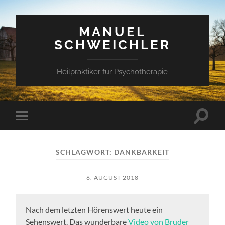
MANUEL
SCHWEICHLER
Heilpraktiker für Psychotherapie
Suchfe
Mobile-
ein-/a
Menü
ein-/ausblenden
SCHLAGWORT:
DANKBARKEIT
6. AUGUST 2018
Nach dem letzten Hörenswert heute ein
Sehenswert. Das wunderbare
Video von Bruder