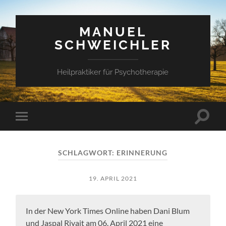
MANUEL
SCHWEICHLER
Heilpraktiker für Psychotherapie
Suchfe
Mobile-
ein-/a
Menü
ein-/ausblenden
SCHLAGWORT:
ERINNERUNG
19. APRIL 2021
In der New York Times Online haben Dani Blum
und Jaspal Riyait am 06. April 2021 eine