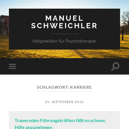
MANUEL
SCHWEICHLER
Heilpraktiker für Psychotherapie
Suchfe
Mobile-
ein-/a
Menü
ein-/ausblenden
SCHLAGWORT:
KARRIERE
26. SEPTEMBER 2016
Trauernden Führungskräften fällt es schwer,
Hilfe anzunehmen