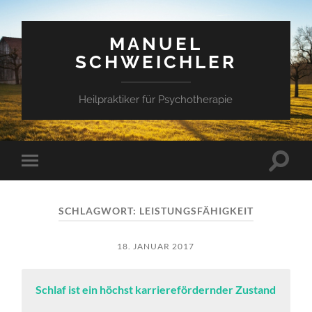
MANUEL
SCHWEICHLER
Heilpraktiker für Psychotherapie
Suchfe
Mobile-
ein-/a
Menü
ein-/ausblenden
SCHLAGWORT:
LEISTUNGSFÄHIGKEIT
18. JANUAR 2017
Schlaf ist ein höchst karrierefördernder Zustand