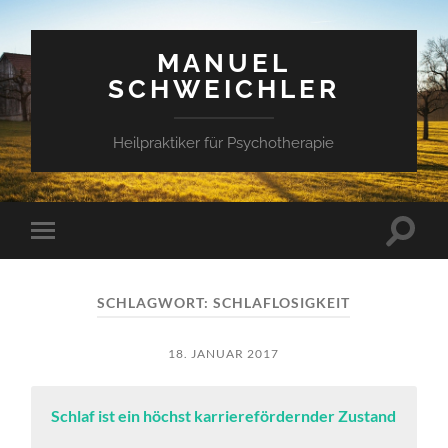
MANUEL
SCHWEICHLER
Heilpraktiker für Psychotherapie
Suchfe
Mobile-
ein-/a
Menü
ein-/ausblenden
SCHLAGWORT:
SCHLAFLOSIGKEIT
18. JANUAR 2017
Schlaf ist ein höchst karrierefördernder Zustand