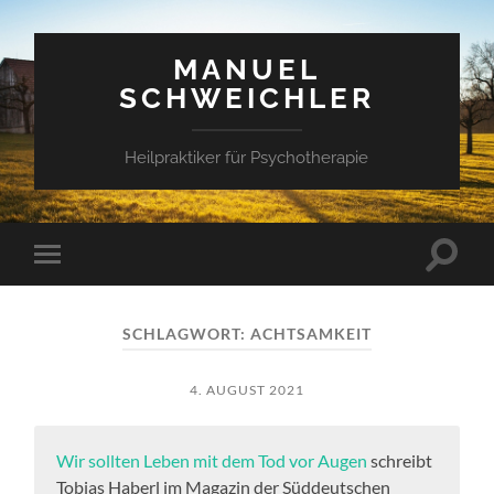
MANUEL
SCHWEICHLER
Heilpraktiker für Psychotherapie
Suchfe
Mobile-
ein-/a
Menü
ein-/ausblenden
SCHLAGWORT:
ACHTSAMKEIT
4. AUGUST 2021
Wir sollten Leben mit dem Tod vor Augen
schreibt
Tobias Haberl im Magazin der Süddeutschen