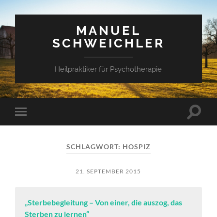
MANUEL
SCHWEICHLER
Heilpraktiker für Psychotherapie
Suchfe
Mobile-
ein-/a
Menü
ein-/ausblenden
SCHLAGWORT:
HOSPIZ
21. SEPTEMBER 2015
„Sterbebegleitung – Von einer, die auszog, das
Sterben zu lernen“