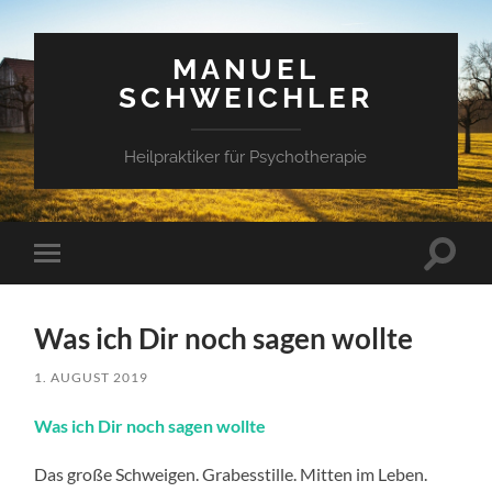
MANUEL
SCHWEICHLER
Heilpraktiker für Psychotherapie
Suchfe
Mobile-
ein-/a
Menü
ein-/ausblenden
Was ich Dir noch sagen wollte
1. AUGUST 2019
Was ich Dir noch sagen wollte
Das große Schweigen. Grabesstille. Mitten im Leben.