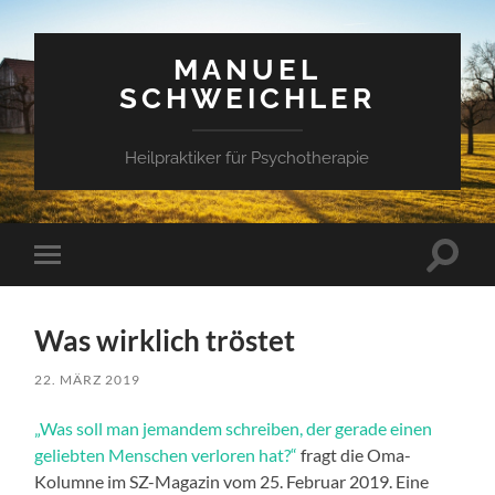
MANUEL
SCHWEICHLER
Heilpraktiker für Psychotherapie
Suchfe
Mobile-
ein-/a
Menü
ein-/ausblenden
Was wirklich tröstet
22. MÄRZ 2019
„Was soll man jemandem schreiben, der gerade einen
geliebten Menschen verloren hat?“
fragt die Oma-
Kolumne im SZ-Magazin vom 25. Februar 2019. Eine